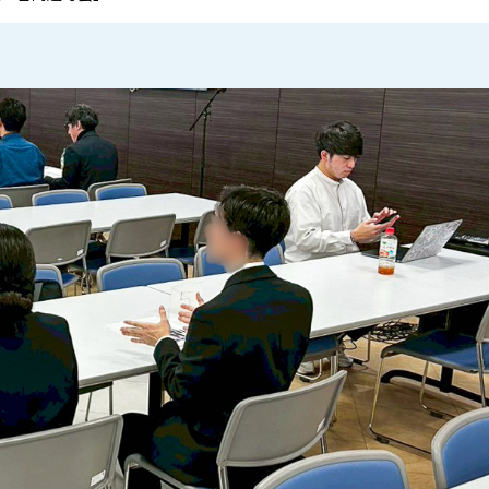
ンのサービスを通し
はたらく人の笑顔がお客さまの笑顔
ITの力で不動産業
する株式会社プロト
に！「五感で感じる沖縄」が詰め込
挑む！ 沖縄で業界N
のお仕事とは
まれた沖縄プリンスホテルではたら
えらぶ琉球のお仕事
く魅力とは