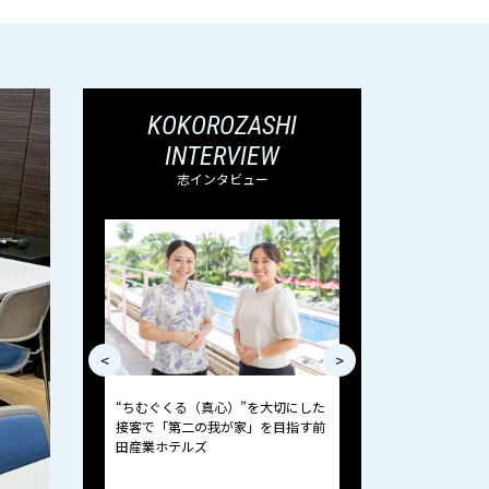
KOKOROZASHI
INTERVIEW
志インタビュー
<
>
界の業務効率化に
“ちむぐくる（真心）”を大切にした
お客さまと向き合いな
o.1を目指すい
接客で「第二の我が家」を目指す前
題解消プロジェクト立上
とは
田産業ホテルズ
で“楽しい未来を作る”
okicomのお仕事とは