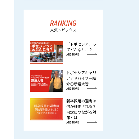
RANKING
人気トピックス
「トポセシア」っ
てどんなとこ？
AND MORE
トポセシアキャリ
アアドバイザー紹
介①新垣大智
AND MORE
新卒採用の選考は
何が評価される？
内定につながる対
策とは
AND MORE