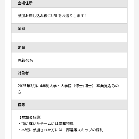
会場住所
参加お申し込み後にURLをお送りします！
金額
定員
先着40名
対象者
2025年3月に4年制大学・大学院（修士/博士） 卒業見込みの
方
備考
【参加者特典】
・頂に輝いたチームには豪華特典
・本戦に参加された方には一部選考スキップの権利