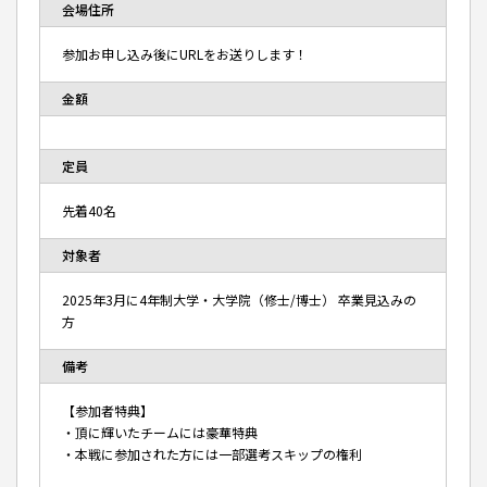
会場住所
参加お申し込み後にURLをお送りします！
金額
定員
先着40名
対象者
2025年3月に4年制大学・大学院（修士/博士） 卒業見込みの
方
備考
【参加者特典】
・頂に輝いたチームには豪華特典
・本戦に参加された方には一部選考スキップの権利