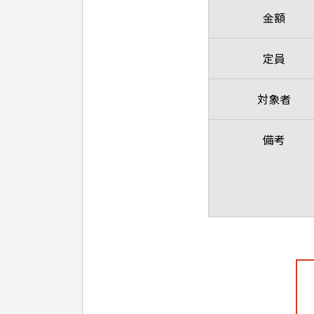
金額
定員
対象者
備考