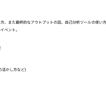
み方、また最終的なアウトプットの話、自己分析ツールの使い
のイベント。
！
の活かし方など)