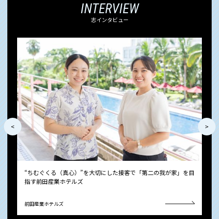
INTERVIEW
志インタビュー
<
>
を目
“ちむぐくる（真心）”を大切にした接客で「第二の我が家」を目
お
指す前田産業ホテルズ
I
前田産業ホテルズ
株式